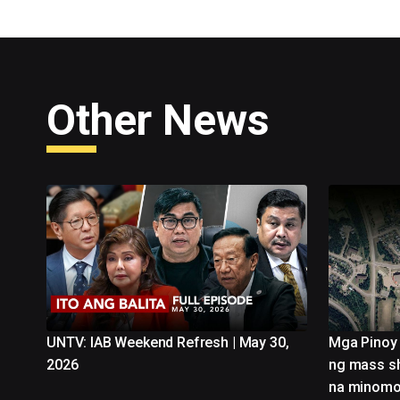
Other News
UNTV: IAB Weekend Refresh | May 30,
Mga Pinoy 
2026
ng mass sh
na minomo