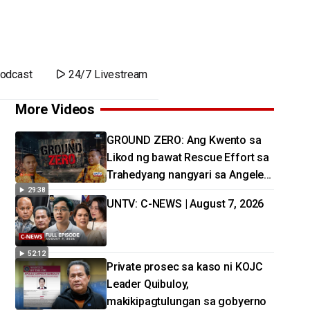
odcast
24/7 Livestream
More Videos
GROUND ZERO: Ang Kwento sa
Likod ng bawat Rescue Effort sa
Trahedyang nangyari sa Angeles
City
29:38
UNTV: C-NEWS | August 7, 2026
52:12
Private prosec sa kaso ni KOJC
Leader Quibuloy,
makikipagtulungan sa gobyerno