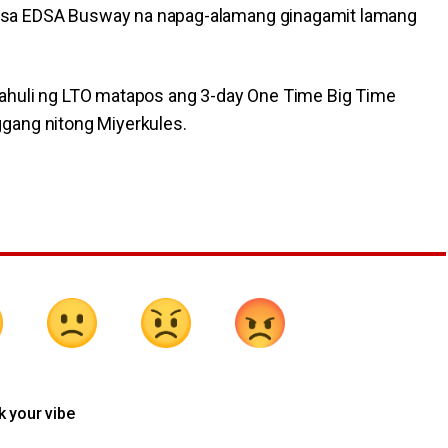
 sa EDSA Busway na napag-alamang ginagamit lamang
ahuli ng LTO matapos ang 3-day One Time Big Time
gang nitong Miyerkules.
k your vibe