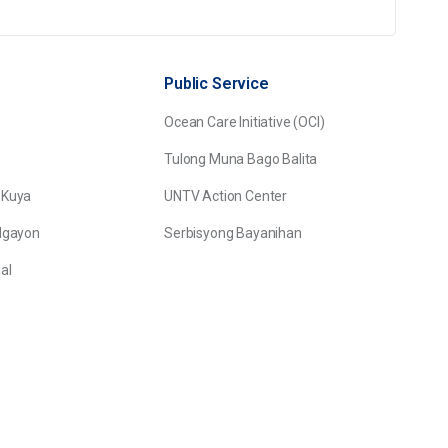
Public Service
Ocean Care Initiative (OCI)
Tulong Muna Bago Balita
 Kuya
UNTV Action Center
Ngayon
Serbisyong Bayanihan
al