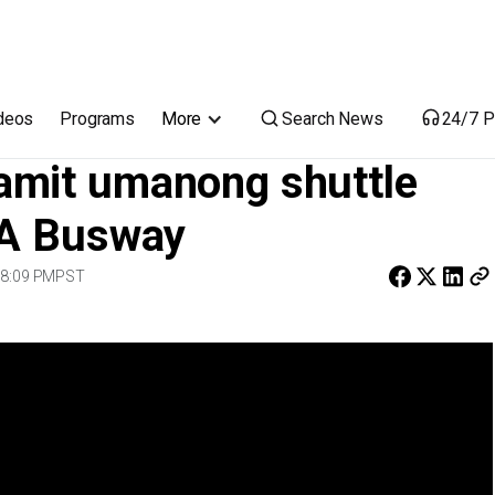
 service, nahuli sa EDSA Busway
Search News
deos
Programs
More
24/7 P
amit umanong shuttle
SA Busway
 8:09 PM
PST