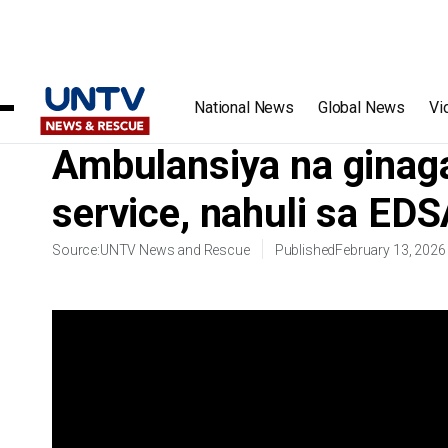
Home
/
Videos
/
Ambulansiya na ginagamit umanong shuttle
National News
Global News
Vi
Ambulansiya na ginag
service, nahuli sa ED
Source:
UNTV News and Rescue
Published
February 13, 2026