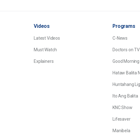
Videos
Programs
Latest Videos
C-News
Must Watch
Doctors on TV
Explainers
Good Morning
Hataw Balita 
Huntahang Lig
Ito Ang Balita
KNC Show
Lifesaver
Manibela