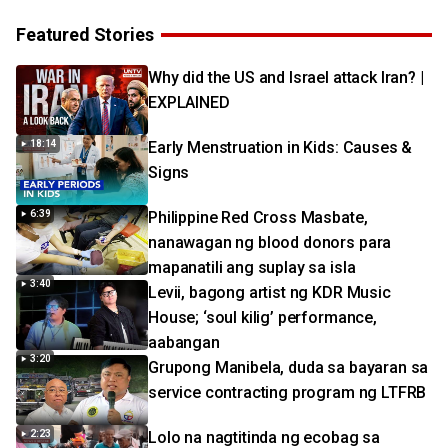
Featured Stories
Why did the US and Israel attack Iran? |
EXPLAINED
18:14
Early Menstruation in Kids: Causes &
Signs
6:39
Philippine Red Cross Masbate,
nanawagan ng blood donors para
mapanatili ang suplay sa isla
3:40
Levii, bagong artist ng KDR Music
House; ‘soul kilig’ performance,
aabangan
3:20
Grupong Manibela, duda sa bayaran sa
service contracting program ng LTFRB
2:23
Lolo na nagtitinda ng ecobag sa