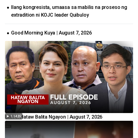
Ilang kongresista, umaasa sa mabilis na proseso ng
extradition ni KOJC leader Quibuloy
Good Morning Kuya | August 7, 2026
UNTV: Hataw Balita Ngayon | August 7, 2026
1:14:35