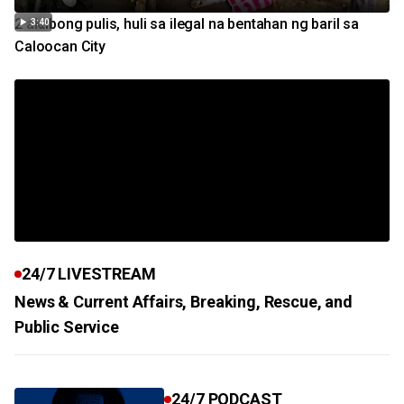
2 aktibong pulis, huli sa ilegal na bentahan ng baril sa
3:40
Caloocan City
24/7 LIVESTREAM
News & Current Affairs, Breaking, Rescue, and
Public Service
24/7 PODCAST