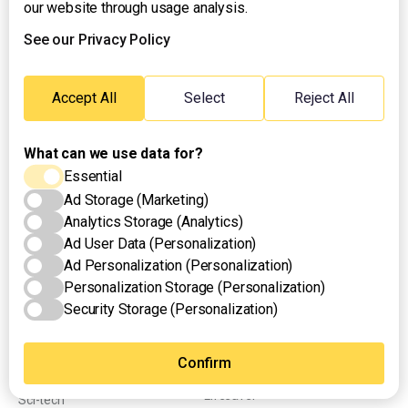
our website through usage analysis.
See our Privacy Policy
Accept All
Select
Reject All
National News
Programs
What can we use data for?
Sports
C-News
Essential
Entertainment
Doctors on TV
Ad Storage (Marketing)
Analytics Storage (Analytics)
Politics
Good Morning Kuya
Ad User Data (Personalization)
Health & Lifestyle
Hataw Balita Ngayon
Ad Personalization (Personalization)
Personalization Storage (Personalization)
Weather
Huntahang Ligal
Security Storage (Personalization)
& Environment
Ito Ang Balita
Crime
Confirm
KNC Show
& Investigation
Lifesaver
Sci-tech