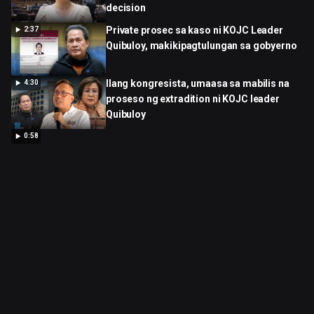
decision
Private prosec sa kaso ni KOJC Leader
2:37
Quibuloy, makikipagtulungan sa gobyerno
Ilang kongresista, umaasa sa mabilis na
4:30
proseso ng extradition ni KOJC leader
Quibuloy
0:58