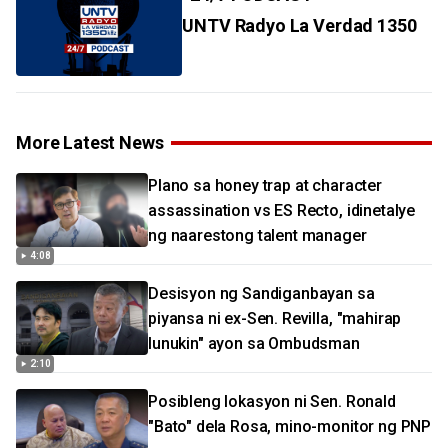
UNTV Radyo La Verdad 1350
More Latest News
Plano sa honey trap at character
assassination vs ES Recto, idinetalye
ng naarestong talent manager
4:08
Desisyon ng Sandiganbayan sa
piyansa ni ex-Sen. Revilla, "mahirap
lunukin" ayon sa Ombudsman
2:10
Posibleng lokasyon ni Sen. Ronald
"Bato" dela Rosa, mino-monitor ng PNP