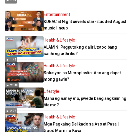
2:04
Entertainment
KDRAC at Night unveils star-studded August
music lineup
Health & Lifestyle
ALAMIN: Pagputok ng daliri, totoo bang
sanhi ng arthritis?
1:47
Health & Lifestyle
Solusyon sa Microplastic: Ano ang dapat
mong gawin?
23:48
Lifestyle
Mana ng nanay mo, pwede bang angkinin ng
tita mo?
2:06
Health & Lifestyle
Mga Pagkaing Delikado sa Aso at Pusa |
Good Morning Kuya