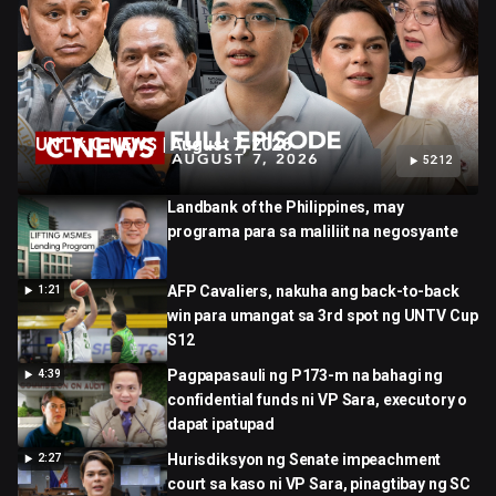
UNTV: C-NEWS | August 7, 2026
52:12
Landbank of the Philippines, may
programa para sa maliliit na negosyante
AFP Cavaliers, nakuha ang back-to-back
1:21
win para umangat sa 3rd spot ng UNTV Cup
S12
Pagpapasauli ng P173-m na bahagi ng
4:39
confidential funds ni VP Sara, executory o
dapat ipatupad
Hurisdiksyon ng Senate impeachment
2:27
court sa kaso ni VP Sara, pinagtibay ng SC