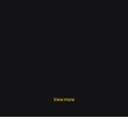
Amerika; 6 US companies, na-blacklist
1:18
Ilang senator-judge na umano'y may pinapanigan,
binatikos ng Palasyo
View more