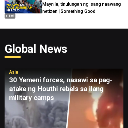
Maynila, tinulungan ng isang naawang
netizen | Something Good
1:09
Global News
Asia
30 Yemeni forces, nasawi sa pag-
atake ng Houthi rebels sa ilang
military camps