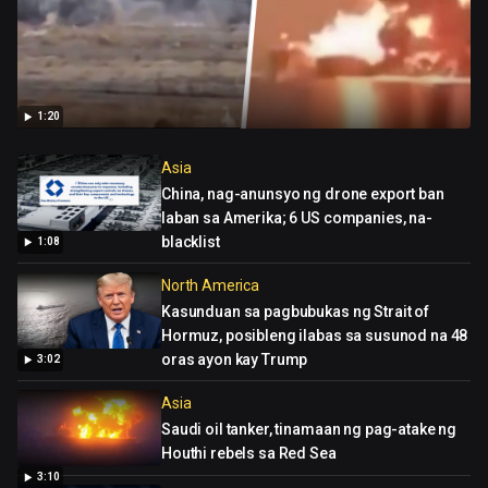
1:20
Asia
China, nag-anunsyo ng drone export ban
laban sa Amerika; 6 US companies, na-
blacklist
1:08
North America
Kasunduan sa pagbubukas ng Strait of
Hormuz, posibleng ilabas sa susunod na 48
oras ayon kay Trump
3:02
Asia
Saudi oil tanker, tinamaan ng pag-atake ng
Houthi rebels sa Red Sea
3:10