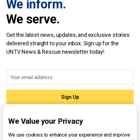
We inform.
We serve.
Get the latest news, updates, and exclusive stories
delivered straight to your inbox. Sign up for the
UNTV News & Rescue newsletter today!
By clicking Sign Up you're confirming that you agree with our
Terms and
Conditions
.
We Value your Privacy
We use cookies to enhance your experience and improve