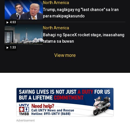
North America
Trump, nagbigay ng "last chance" sa Iran
para makipagkasundo
4:03
North America
Bahagi ng SpaceX rocket stage, inaasahang
tatama sa buwan
1:33
View more