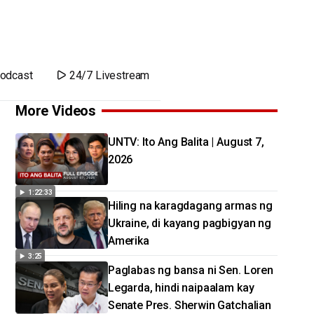
odcast
24/7 Livestream
More Videos
UNTV: Ito Ang Balita | August 7,
2026
1:22:33
Hiling na karagdagang armas ng
Ukraine, di kayang pagbigyan ng
Amerika
3:25
Paglabas ng bansa ni Sen. Loren
Legarda, hindi naipaalam kay
Senate Pres. Sherwin Gatchalian