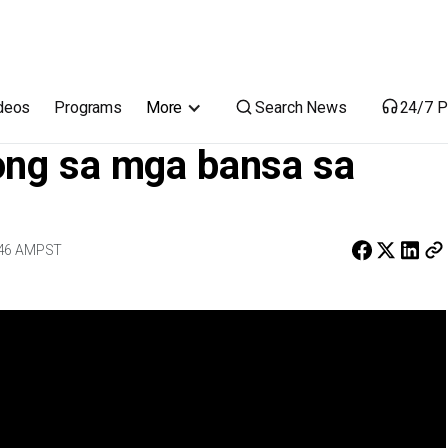
 Southeast Asia
Search News
deos
Programs
More
24/7 P
ong sa mga bansa sa
:46 AM
PST