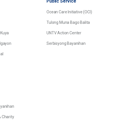
Public Service
Ocean Care Initiative (OCI)
Tulong Muna Bago Balita
 Kuya
UNTV Action Center
Ngayon
Serbisyong Bayanihan
al
ayanihan
 Charity