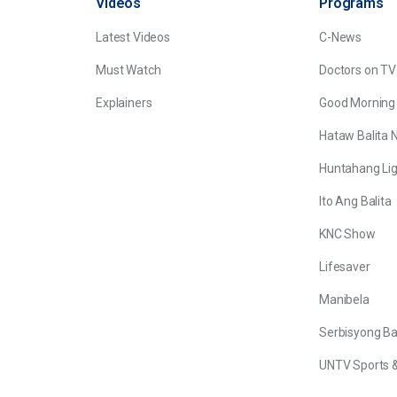
Videos
Programs
Latest Videos
C-News
Must Watch
Doctors on TV
Explainers
Good Morning
Hataw Balita 
Huntahang Lig
Ito Ang Balita
KNC Show
Lifesaver
Manibela
Serbisyong B
UNTV Sports &