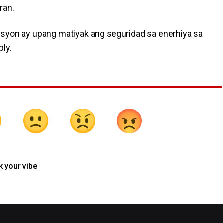
ran.
asyon ay upang matiyak ang seguridad sa enerhiya sa
ply.
k your vibe