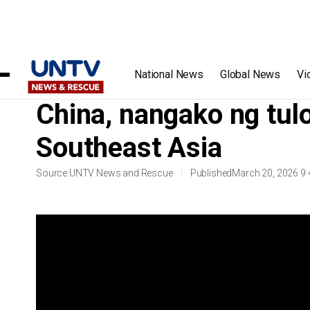
Home
/
Videos
/
China, nangako ng tulong sa mga bansa sa
National News
Global News
Vi
China, nangako ng tul
Southeast Asia
Source:
UNTV News and Rescue
Published
March 20, 2026 9