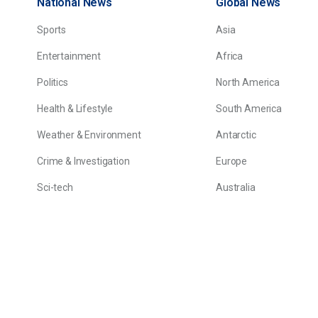
National News
Global News
Sports
Asia
Entertainment
Africa
Politics
North America
Health & Lifestyle
South America
Weather & Environment
Antarctic
Crime & Investigation
Europe
Sci-tech
Australia